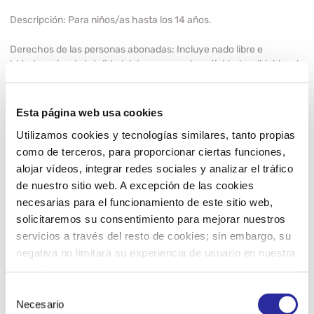
Descripción:
Para niños/as hasta los 14 años.
Derechos de las personas abonadas:
Incluye nado libre e
hidroterapia y la totalidad del programa de actividades dirigidas de
lunes a viernes de 06:15 a 22:45, sábados de 08:00 a 18:00 y
domingos y festivos de 08:00 a 15:00.
Esta página web usa cookies
Documentación original a presentar para su cotejo:
DNI, carnet de
Utilizamos cookies y tecnologías similares, tanto propias
conducir, pasaporte o NIE en vigor de los padres/madres o
como de terceros, para proporcionar ciertas funciones,
tutores, Libro de familia y recibo (o documento emitido por su
entidad bancaria) donde figure el nombre del titular, el número de
alojar vídeos, integrar redes sociales y analizar el tráfico
cuenta asociado (IBAN) y con fecha reciente (máximo 12 meses).
de nuestro sitio web. A excepción de las cookies
necesarias para el funcionamiento de este sitio web,
Precios:
solicitaremos su consentimiento para mejorar nuestros
servicios a través del resto de cookies; sin embargo, su
Mensual:
26,45 €*
negativa no limitará su experiencia de usuario en nuestra
web. Puede configurar o rechazar de forma
Trimestral:
74,00 €*
personalizada su uso pulsando “Configuraciones”. Para
Selección
más información, puede consultar nuestra
Política de
Necesario
de
Anual:
265,00 €*