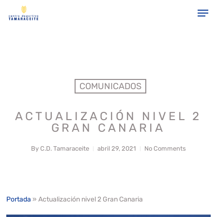
Skip
gtag('config', 'G-JGYRLEXBLB');
Men
to
main
Close
content
Menu
COMUNICADOS
ACTUALIZACIÓN NIVEL 2
GRAN CANARIA
By
C.D. Tamaraceite
abril 29, 2021
No Comments
Portada
»
Actualización nivel 2 Gran Canaria