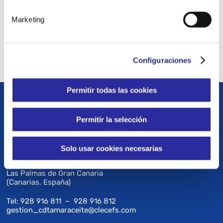
Centro Deportivo Tamaraceite
Marketing
Configuraciones
Permitir todas las cookies
DATOS DE CONTACTO
Permitir la selección
C/ José Antonio Gutiérrez Mellado esq. Juan Pulido
Solo usar cookies necesarias
Rodríguez s/n
TAMARACEITE
Las Palmas de Gran Canaria
(Canarias, España)
Tel: 928 916 811 – 928 916 812
gestion_cdtamaraceite@clecefs.com