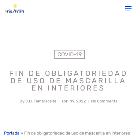
Skip
gtag('config', 'G-JGYRLEXBLB');
Men
to
main
Close
content
Menu
COVID-19
FIN DE OBLIGATORIEDAD
DE USO DE MASCARILLA
EN INTERIORES
By
C.D. Tamaraceite
abril 19, 2022
No Comments
Portada
»
Fin de obligatoriedad de uso de mascarilla en interiores