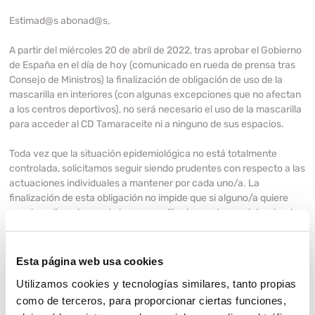
Estimad@s abonad@s,
A partir del miércoles 20 de abril de 2022, tras aprobar el Gobierno
de España en el día de hoy (comunicado en rueda de prensa tras
Consejo de Ministros) la finalización de obligación de uso de la
mascarilla en interiores (con algunas excepciones que no afectan
a los centros deportivos), no será necesario el uso de la mascarilla
para acceder al CD Tamaraceite ni a ninguno de sus espacios.
Toda vez que la situación epidemiológica no está totalmente
controlada, solicitamos seguir siendo prudentes con respecto a las
actuaciones individuales a mantener por cada uno/a. La
finalización de esta obligación no impide que si alguno/a quiere
seguir realizando uso de las mascarillas lo pueda seguir haciendo.
De nuestra parte, insistimos, seguiremos velando para que CD
Tamaraceite sea un espacio lo más seguro posible.
Esta página web usa cookies
Utilizamos cookies y tecnologías similares, tanto propias
Asimismo le informamos, que también a partir del 20 de abril, el uso
como de terceros, para proporcionar ciertas funciones,
de la ludoteca recupera la edad habitual de ese espacio, de 3 a 10