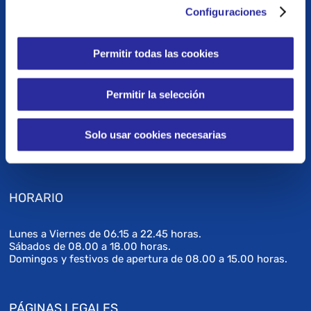
Configuraciones
DATOS DE CONTACTO
Permitir todas las cookies
C/ José Antonio Gutiérrez Mellado esq. Juan Pulido
Rodríguez s/n
TAMARACEITE
Permitir la selección
Las Palmas de Gran Canaria
(Canarias, España)
Solo usar cookies necesarias
Tel: 928 916 811 – 928 916 812
gestion_cdtamaraceite@clecefs.com
HORARIO
Lunes a Viernes de 06.15 a 22.45 horas.
Sábados de 08.00 a 18.00 horas.
Domingos y festivos de apertura de 08.00 a 15.00 horas.
PÁGINAS LEGALES